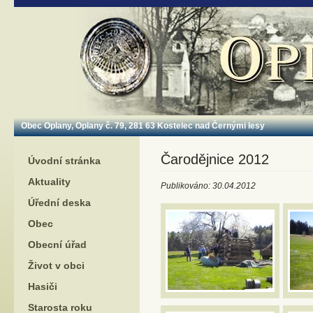
Opla
Obec Oplany, Oplany č. 79, 281 63 Kostelec nad Černými lesy
Čarodějnice 2012
Úvodní stránka
Aktuality
Publikováno: 30.04.2012
Úřední deska
Obec
Obecní úřad
Život v obci
Hasiči
Starosta roku